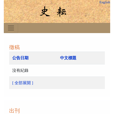
English
徵稿
公告日期
中文標題
沒有紀錄
[ 全部展開 ]
出刊