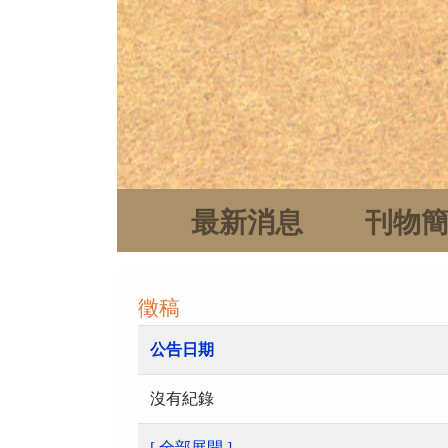
最新消息
刊物
徵稿
公告日期
沒有紀錄
[ 全部展開 ]