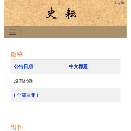
English
徵稿
公告日期
中文標題
沒有紀錄
[ 全部展開 ]
出刊