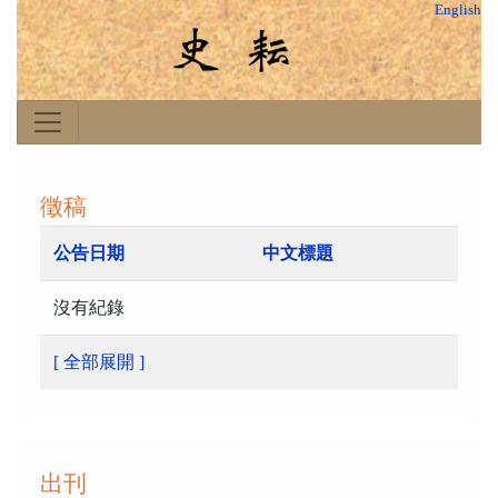
English
徵稿
公告日期
中文標題
沒有紀錄
[ 全部展開 ]
出刊