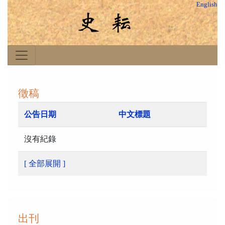
English
徵稿
公告日期
中文標題
沒有紀錄
[ 全部展開 ]
出刊