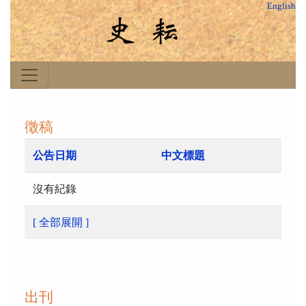
English
徵稿
公告日期
中文標題
沒有紀錄
[ 全部展開 ]
出刊