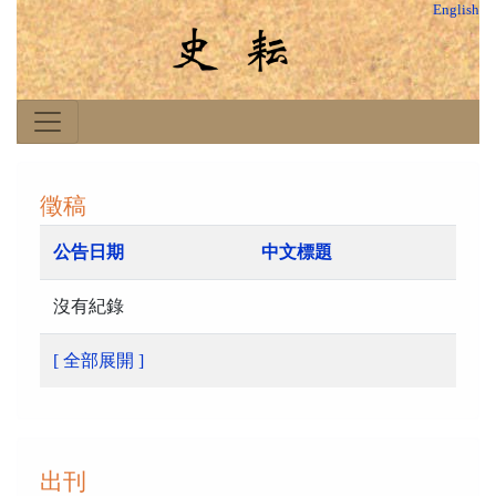
English
徵稿
公告日期
中文標題
沒有紀錄
[ 全部展開 ]
出刊