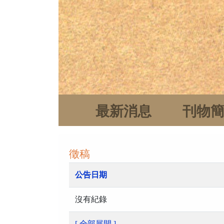
最新消息
刊物
徵稿
公告日期
沒有紀錄
[ 全部展開 ]