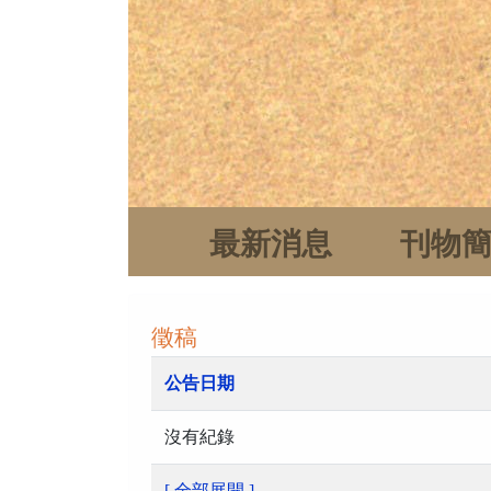
最新消息
刊物
徵稿
公告日期
沒有紀錄
[ 全部展開 ]