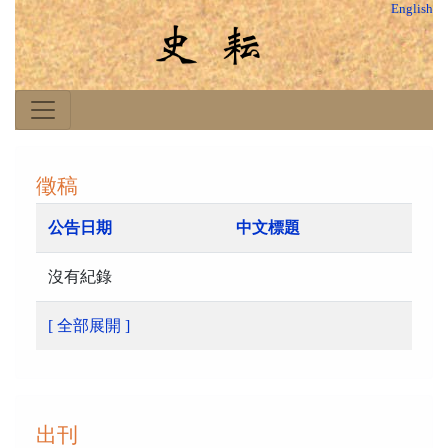
English
徵稿
公告日期
中文標題
沒有紀錄
[ 全部展開 ]
出刊