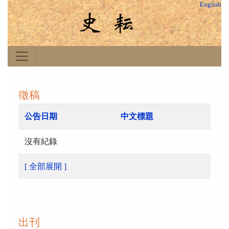
English
徵稿
公告日期
中文標題
沒有紀錄
[ 全部展開 ]
出刊