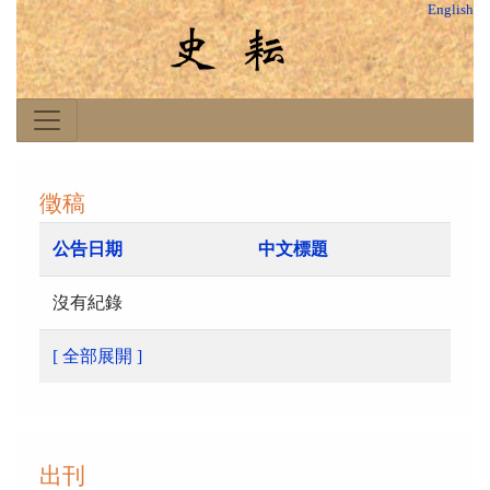
English
徵稿
公告日期
中文標題
沒有紀錄
[ 全部展開 ]
出刊