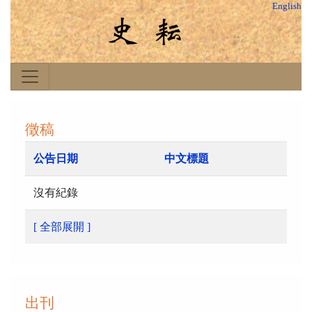
English
徵稿
公告日期
中文標題
沒有紀錄
[ 全部展開 ]
出刊