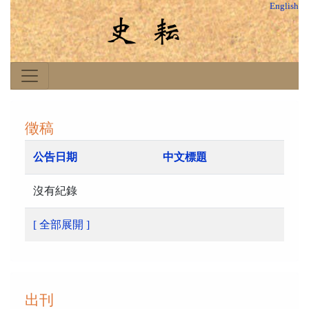
English
徵稿
公告日期
中文標題
沒有紀錄
[ 全部展開 ]
出刊