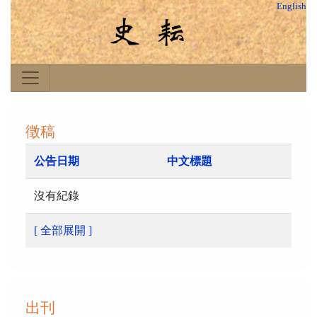
English
徵稿
公告日期
中文標題
沒有紀錄
[ 全部展開 ]
出刊