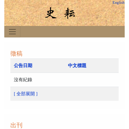
English
徵稿
公告日期
中文標題
沒有紀錄
[ 全部展開 ]
出刊