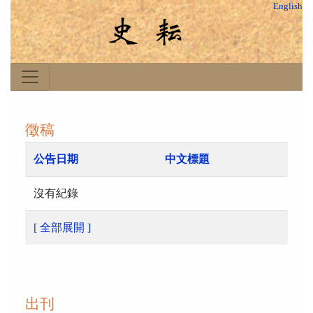
English
徵稿
公告日期
中文標題
沒有紀錄
[ 全部展開 ]
出刊