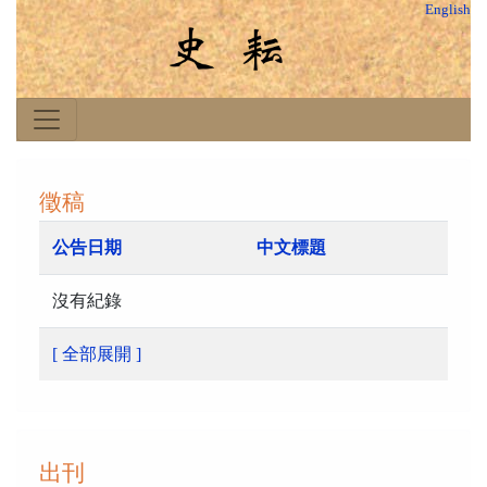
English
徵稿
公告日期
中文標題
沒有紀錄
[ 全部展開 ]
出刊