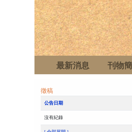
最新消息
刊物
徵稿
公告日期
沒有紀錄
[ 全部展開 ]