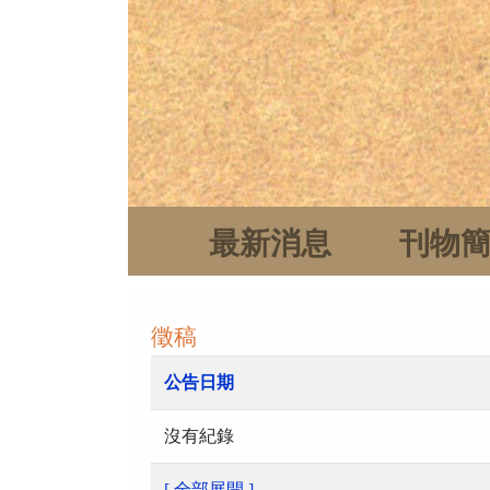
最新消息
刊物
徵稿
公告日期
沒有紀錄
[ 全部展開 ]