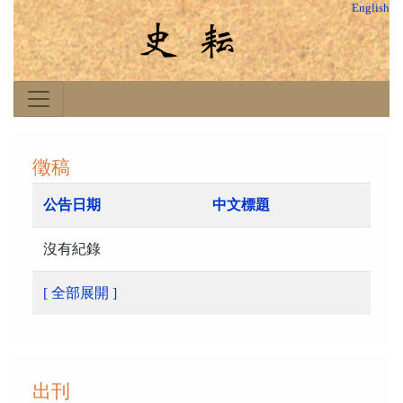
English
徵稿
公告日期
中文標題
沒有紀錄
[ 全部展開 ]
出刊