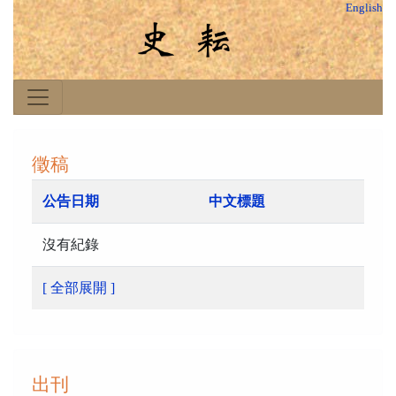
English
徵稿
公告日期
中文標題
沒有紀錄
[ 全部展開 ]
出刊