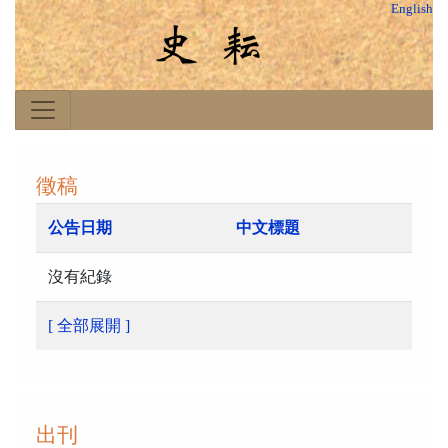
English
徵稿
公告日期
中文標題
沒有紀錄
[ 全部展開 ]
出刊