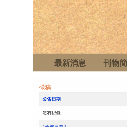
最新消息
刊物
徵稿
公告日期
沒有紀錄
[ 全部展開 ]