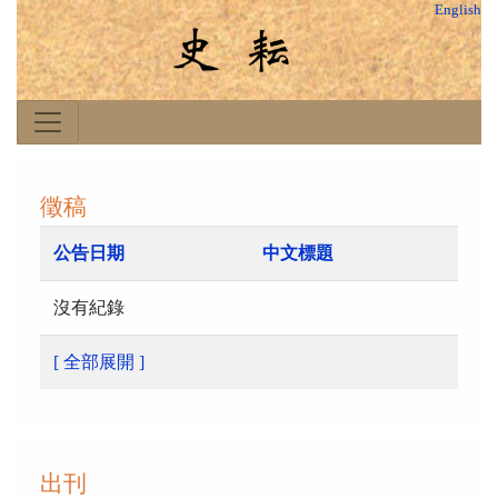
English
徵稿
公告日期
中文標題
沒有紀錄
[ 全部展開 ]
出刊