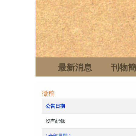
最新消息
刊物
徵稿
公告日期
沒有紀錄
[ 全部展開 ]