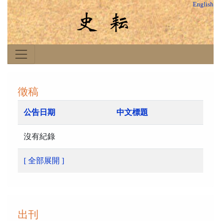
English
徵稿
公告日期
中文標題
沒有紀錄
[ 全部展開 ]
出刊