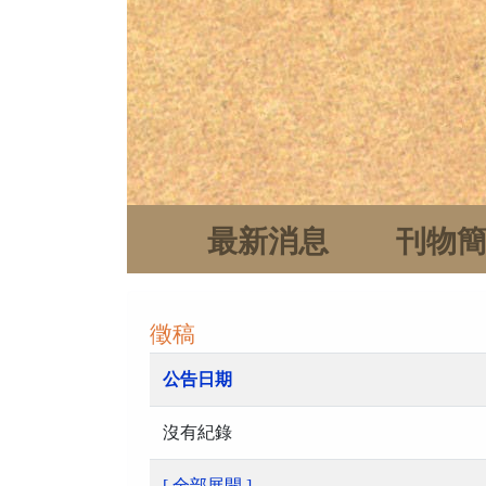
最新消息
刊物
徵稿
公告日期
沒有紀錄
[ 全部展開 ]