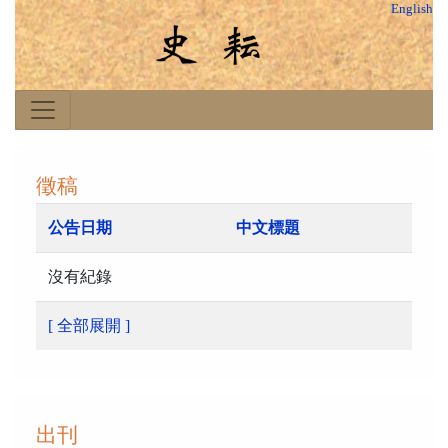
English
徵稿
公告日期
中文標題
沒有紀錄
[ 全部展開 ]
出刊