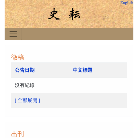
English
徵稿
公告日期
中文標題
沒有紀錄
[ 全部展開 ]
出刊