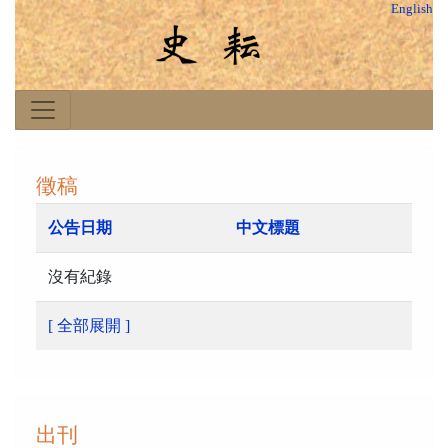
English
徵稿
公告日期
中文標題
沒有紀錄
[ 全部展開 ]
出刊