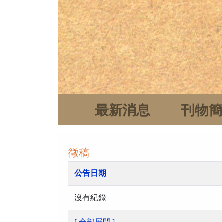
最新消息
刊物
徵稿
公告日期
沒有紀錄
[ 全部展開 ]