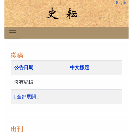
English
徵稿
公告日期
中文標題
沒有紀錄
[ 全部展開 ]
出刊