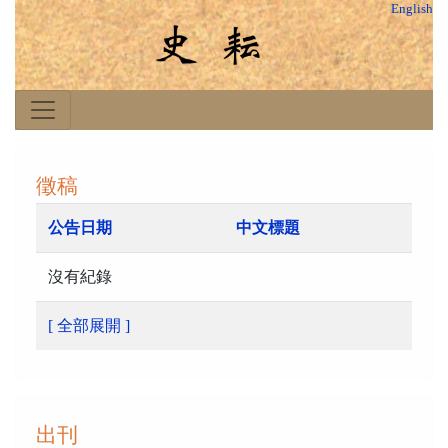
English
徵稿
公告日期
中文標題
沒有紀錄
[ 全部展開 ]
出刊