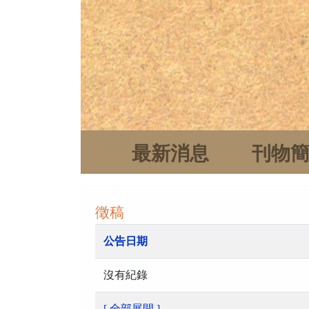
最新消息
刊物
徵稿
公告日期
沒有紀錄
[ 全部展開 ]