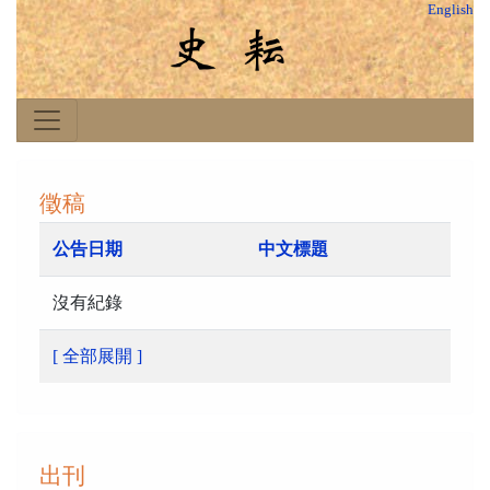
English
徵稿
公告日期
中文標題
沒有紀錄
[ 全部展開 ]
出刊