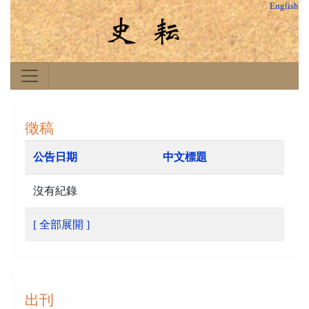
English
徵稿
公告日期
中文標題
沒有紀錄
[ 全部展開 ]
出刊