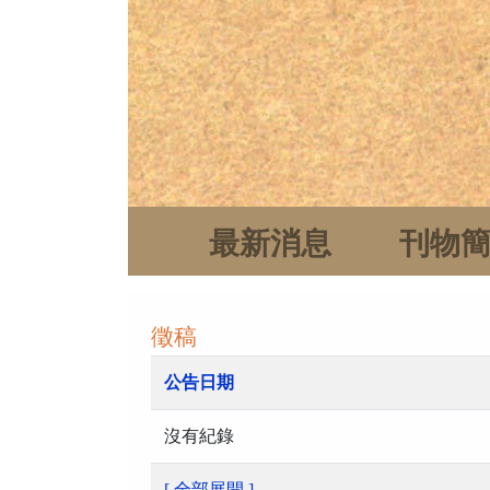
最新消息
刊物
徵稿
公告日期
沒有紀錄
[ 全部展開 ]