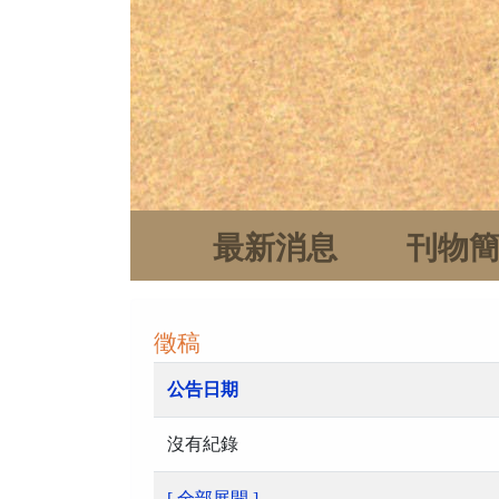
最新消息
刊物
徵稿
公告日期
沒有紀錄
[ 全部展開 ]