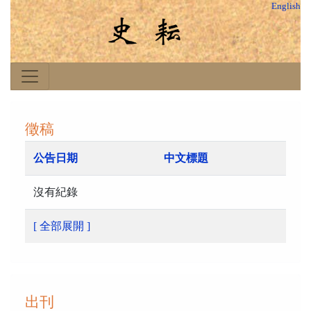
English
徵稿
公告日期
中文標題
沒有紀錄
[ 全部展開 ]
出刊