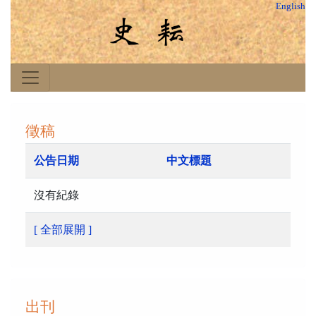
English
徵稿
公告日期
中文標題
沒有紀錄
[ 全部展開 ]
出刊