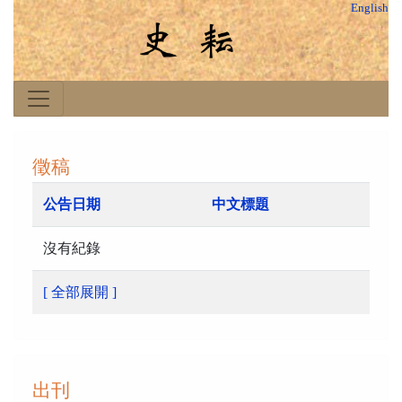
English
徵稿
公告日期
中文標題
沒有紀錄
[ 全部展開 ]
出刊