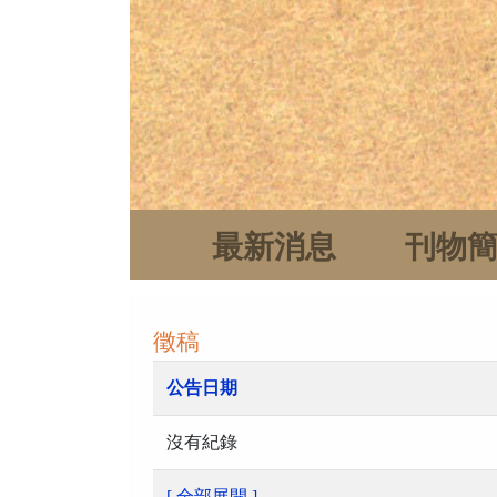
最新消息
刊物
徵稿
公告日期
沒有紀錄
[ 全部展開 ]