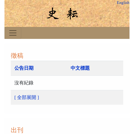
English
徵稿
公告日期
中文標題
沒有紀錄
[ 全部展開 ]
出刊