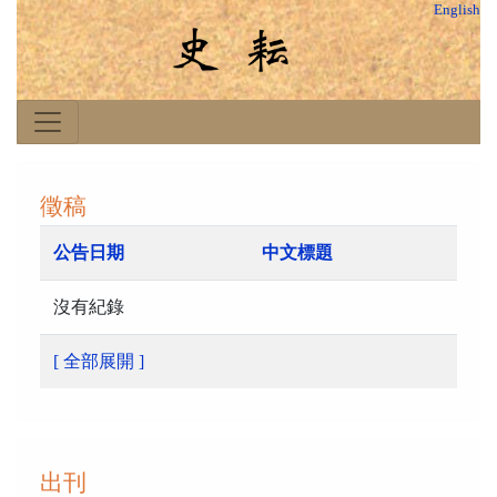
English
徵稿
公告日期
中文標題
沒有紀錄
[ 全部展開 ]
出刊