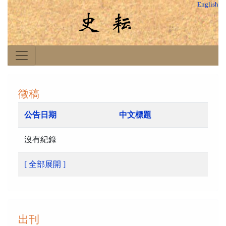
English
徵稿
公告日期
中文標題
沒有紀錄
[ 全部展開 ]
出刊