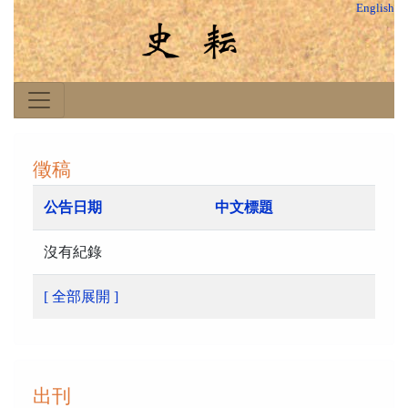
English
徵稿
公告日期
中文標題
沒有紀錄
[ 全部展開 ]
出刊