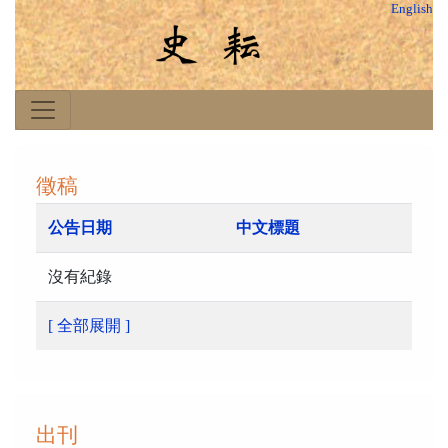
English
徵稿
公告日期
中文標題
沒有紀錄
[ 全部展開 ]
出刊