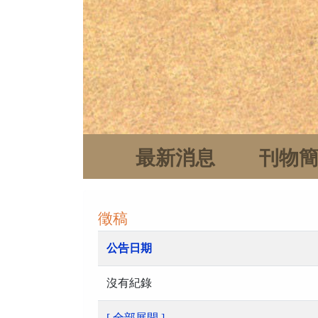
最新消息
刊物
徵稿
公告日期
沒有紀錄
[ 全部展開 ]