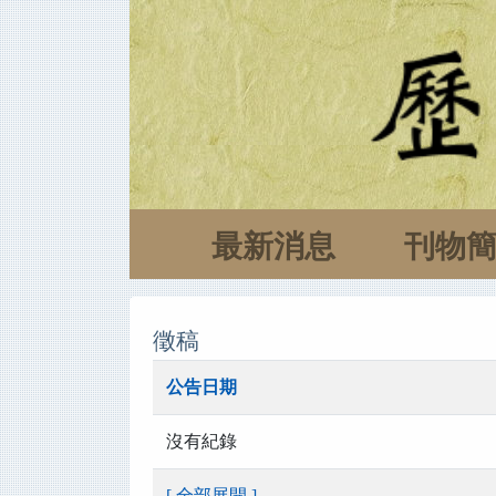
最新消息
刊物
徵稿
公告日期
沒有紀錄
[ 全部展開 ]